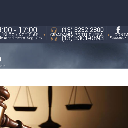
9:00 - 17:00
(13) 3232-2800
BLOG / NOTÍCIAS
CIDADANIA PORTUGUESA
CONT
(13) 3301-0893
Facebook
de Atendimento. Seg - Sex
edIn