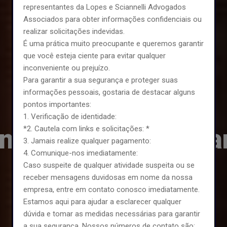
representantes da Lopes e Sciannelli Advogados
Associados para obter informações confidenciais ou
realizar solicitações indevidas.
É uma prática muito preocupante e queremos garantir
que você esteja ciente para evitar qualquer
inconveniente ou prejuízo.
Para garantir a sua segurança e proteger suas
informações pessoais, gostaria de destacar alguns
pontos importantes:
Nós somos experts em
1. Verificação de identidade:
*2. Cautela com links e solicitações: *
ntencioso Empresar
3. Jamais realize qualquer pagamento:
4. Comunique-nos imediatamente:
Caso suspeite de qualquer atividade suspeita ou se
receber mensagens duvidosas em nome da nossa
empresa, entre em contato conosco imediatamente.
Estamos aqui para ajudar a esclarecer qualquer
dúvida e tomar as medidas necessárias para garantir
a sua segurança. Nossos números de contato são: