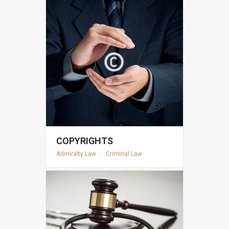
COPYRIGHTS
Admiralty Law
|
Criminal Law