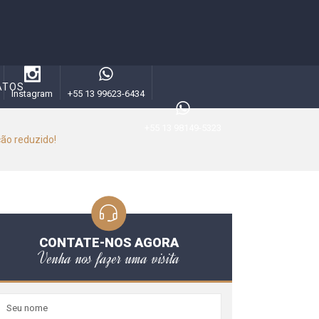
ATOS
Instagram
+55 13 99623-6434
+55 13 98149-5323
ão reduzido!
CONTATE-NOS AGORA
Venha nos fazer uma visita