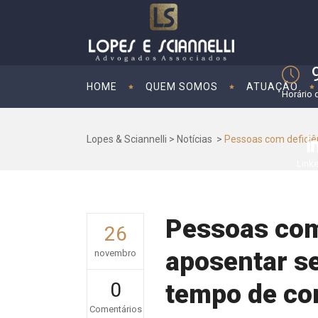
HOME
QUEM SOMOS
ATUAÇÃO
Horário 
Lopes & Sciannelli
>
Notícias
>
Pessoas com deficiê
Link
Pessoas com
26
aposentar s
novembro
0
tempo de con
Comentários