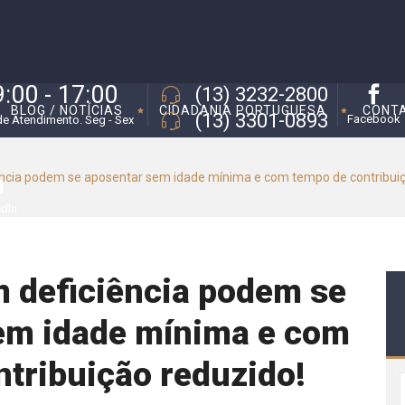
9:00 - 17:00
(13) 3232-2800
BLOG / NOTÍCIAS
CIDADANIA PORTUGUESA
CONT
(13) 3301-0893
Facebook
de Atendimento. Seg - Sex
ncia podem se aposentar sem idade mínima e com tempo de contribuiç
edIn
 deficiência podem se
em idade mínima e com
tribuição reduzido!