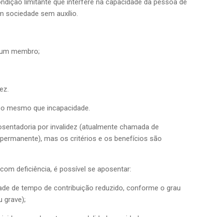
ndição limitante que interfere na capacidade da pessoa de
em sociedade sem auxílio.
 um membro;
ez.
é o mesmo que incapacidade.
sentadoria por invalidez (atualmente chamada de
permanente), mas os critérios e os benefícios são
om deficiência, é possível se aposentar:
ade de tempo de contribuição reduzido, conforme o grau
u grave);