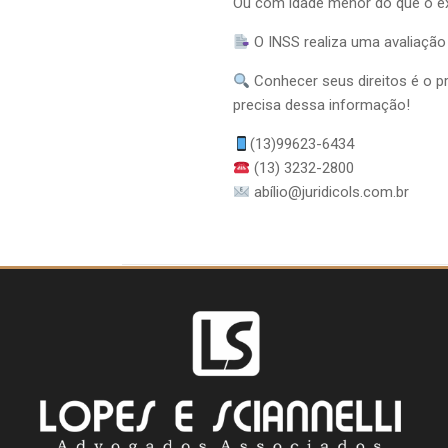
Ou com idade menor do que o ex
O INSS realiza uma avaliação m
Conhecer seus direitos é o p
precisa dessa informação!
(13)99623-6434
(13) 3232-2800
abílio@juridicols.com.br