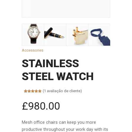
Accessories
STAINLESS
STEEL WATCH
(
1
avaliação de cliente)
Avaliado
1
como
5.00
£
980.00
de 5, com
baseado
em
avaliação
de cliente
Mesh office chairs can keep you more
productive throughout your work day with its